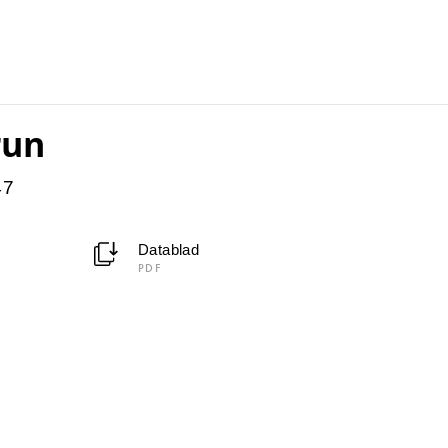
run
47
Datablad
PDF