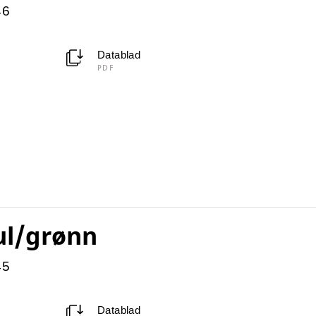
46
Datablad
PDF
ul/grønn
45
Datablad