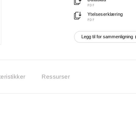
PDF
Ytelseserklæring
PDF
Legg til for sammenligning
eristikker
Ressurser