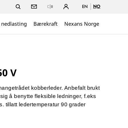
EN
NO
Close
 nedlasting
Bærekraft
Nexans Norge
50 V
angetrådet kobberleder. Anbefalt brukt
ig å benytte fleksible ledninger, f.eks
 tillatt ledertemperatur 90 grader