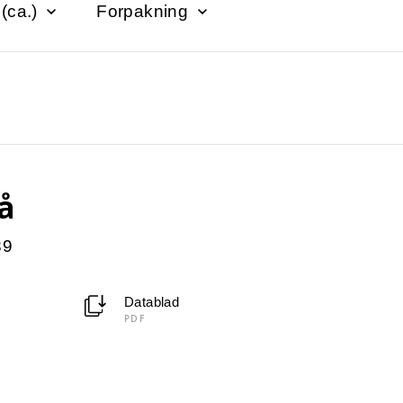
 (ca.)
Forpakning
lå
39
Datablad
PDF