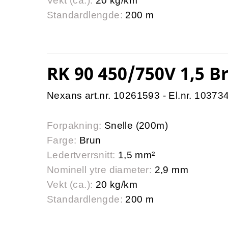
Vekt (ca.):
20 kg/km
Standardlengde:
200 m
RK 90 450/750V 1,5 B
Nexans art.nr. 10261593 - El.nr. 10373
Forpakning:
Snelle (200m)
Farge:
Brun
Ledertverrsnitt:
1,5 mm²
Nominell ytre diameter:
2,9 mm
Vekt (ca.):
20 kg/km
Standardlengde:
200 m