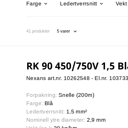
Farge
Ledertverrsnitt
Vekt
41
produkter
RK 90 450/750V 1,5 B
Nexans art.nr. 10262548 - El.nr. 10373
Forpakning:
Snelle (200m)
Farge:
Blå
Ledertverrsnitt:
1,5 mm²
Nominell ytre diameter:
2,9 mm