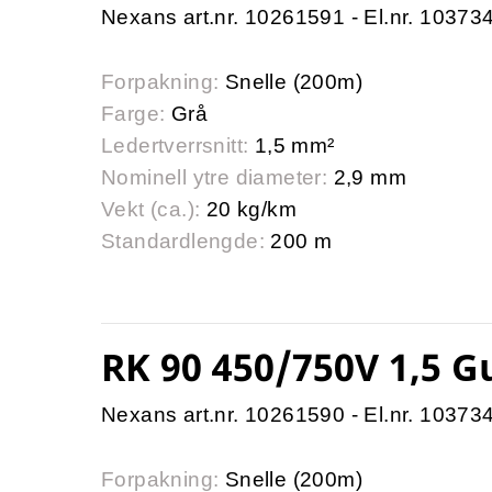
Nexans art.nr. 10261591 - El.nr. 10373
Forpakning:
Snelle (200m)
Farge:
Grå
Ledertverrsnitt:
1,5 mm²
Nominell ytre diameter:
2,9 mm
Vekt (ca.):
20 kg/km
Standardlengde:
200 m
RK 90 450/750V 1,5 G
Nexans art.nr. 10261590 - El.nr. 10373
Forpakning:
Snelle (200m)