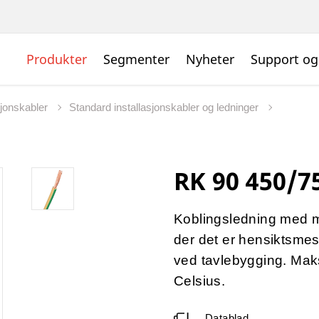
Produkter
Segmenter
Nyheter
Support og
sjonskabler
Standard installasjonskabler og ledninger
RK 90 450/7
Koblingsledning med m
der det er hensiktsmess
ved tavlebygging. Maks.
Celsius.
Datablad