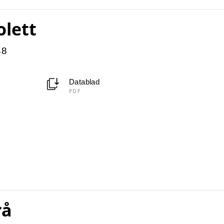
olett
48
Datablad
PDF
rå