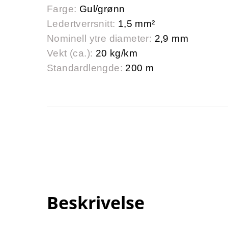
Farge:
Gul/grønn
Ledertverrsnitt:
1,5 mm²
Nominell ytre diameter:
2,9 mm
Vekt (ca.):
20 kg/km
Standardlengde:
200 m
Beskrivelse