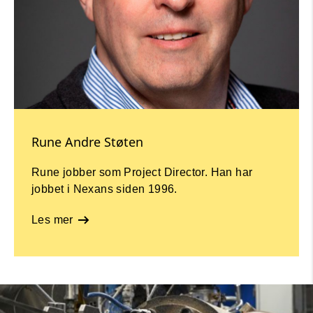
Rune Andre Støten
Rune jobber som Project Director. Han har
jobbet i Nexans siden 1996.
Les mer