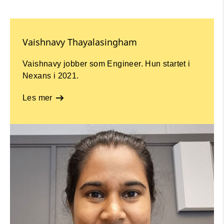
Vaishnavy Thayalasingham
Vaishnavy jobber som Engineer. Hun startet i
Nexans i 2021.
Les mer