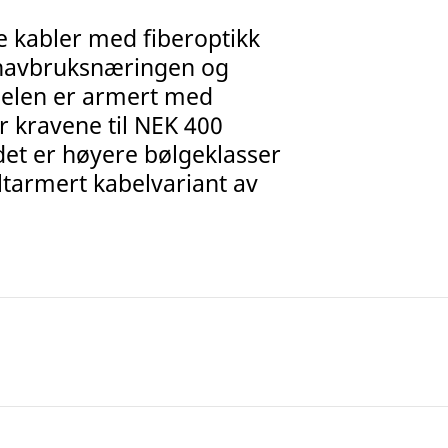
te kabler med fiberoptikk
 havbruksnæringen og
abelen er armert med
r kravene til NEK 400
et er høyere bølgeklasser
tarmert kabelvariant av