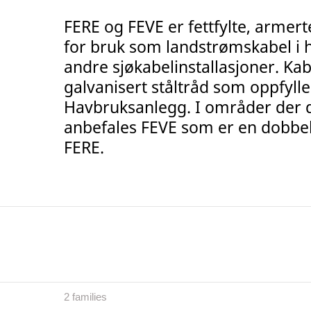
FERE og FEVE er fettfylte, armer
for bruk som landstrømskabel i
andre sjøkabelinstallasjoner. K
galvanisert ståltråd som oppfylle
Havbruksanlegg. I områder der d
anbefales FEVE som er en dobbel
FERE.
2 families