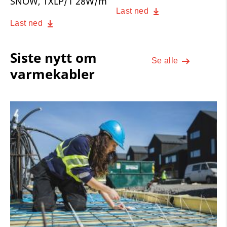
SNOW, TXLP/1 28W/m
Last ned
Last ned
Siste nytt om
Se alle
varmekabler