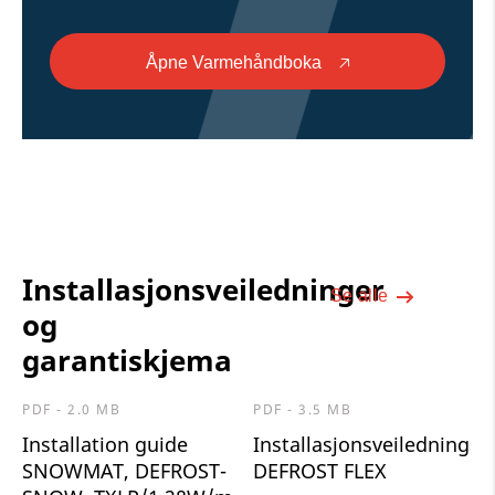
Åpne Varmehåndboka
🡥
Installasjonsveiledninger
Se alle
og
garantiskjema
PDF - 2.0 MB
PDF - 3.5 MB
Installation guide
Installasjonsveiledning
SNOWMAT, DEFROST-
DEFROST FLEX