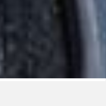
Vår viktigste ressurs er våre ansatte. Det er
menneskene i Nexans som skaper kunderelasjoner,
driver virksomheten, utviklingen og produksjonen, og