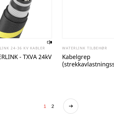
LINK 24-36 KV KABLER
WATERLINK TILBEHØR
RLINK - TXVA 24kV
Kabelgrep
(strekkavlastning
1
2