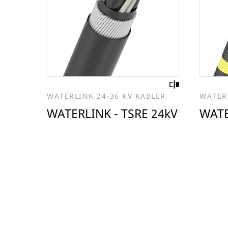
WATERLINK 24-36 KV KABLER
WATER
WATERLINK - TSRE 24kV
WATE