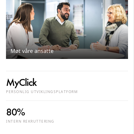
Møt våre ansatte
MyClick
PERSONLIG UTVIKLINGSPLATFORM
80%
INTERN REKRUTTERING