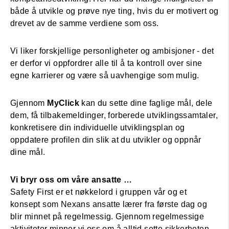
både å utvikle og prøve nye ting, hvis du er motivert og
drevet av de samme verdiene som oss.
Vi liker forskjellige personligheter og ambisjoner - det
er derfor vi oppfordrer alle til å ta kontroll over sine
egne karrierer og være så uavhengige som mulig.
Gjennom
MyClick
kan du sette dine faglige mål, dele
dem, få tilbakemeldinger, forberede utviklingssamtaler,
konkretisere din individuelle utviklingsplan og
oppdatere profilen din slik at du utvikler og oppnår
dine mål.
Vi bryr oss om våre ansatte …
Safety First er et nøkkelord i gruppen vår og et
konsept som Nexans ansatte lærer fra første dag og
blir minnet på regelmessig. Gjennom regelmessige
aktiviteter minner vi oss om å alltid sette sikkerheten