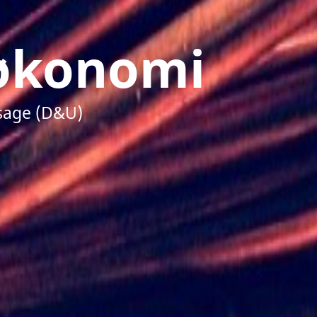
 økonomi
Usage (D&U)