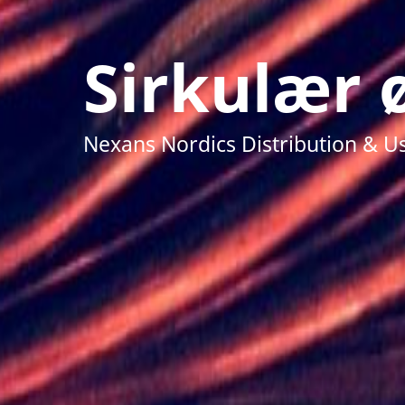
Sirkulær
Nexans Nordics Distribution & 