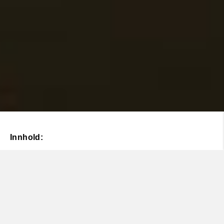
Innhold:
Elektrifisering med E3
Stor spiller = Stort ansvar
Toppkarakterer i globalt CSR-arbeid
Troverdig kommunikasjon
Hva vi gjør innen bærekraft