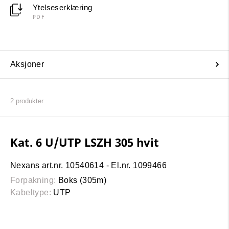
Ytelseserklæring
PDF
Aksjoner
2
produkter
Kat. 6 U/UTP LSZH 305 hvit
Nexans art.nr. 10540614 - El.nr. 1099466
Forpakning:
Boks (305m)
Kabeltype:
UTP