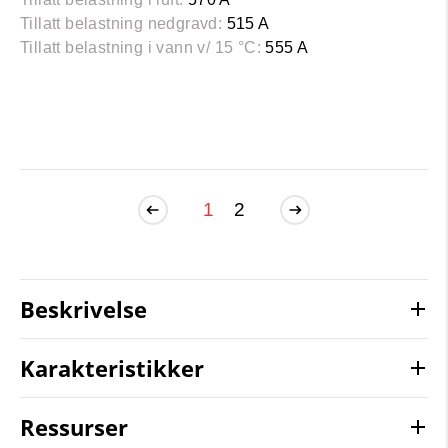
Tillatt belastning nedgravd:
515 A
Tillatt belastning i vann v/ 15 °C:
555 A
1
2
Beskrivelse
Karakteristikker
Ressurser