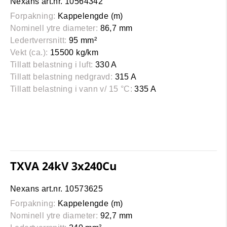
Nexans art.nr. 10564342
Forpakning:
Kappelengde (m)
Nominell ytre diameter:
86,7 mm
Ledertverrsnitt:
95 mm²
Vekt (ca.):
15500 kg/km
Tillatt belastning i luft:
330 A
Tillatt belastning nedgravd:
315 A
Tillatt belastning i vann v/ 15 °C:
335 A
TXVA 24kV 3x240Cu
Nexans art.nr. 10573625
Forpakning:
Kappelengde (m)
Nominell ytre diameter:
92,7 mm