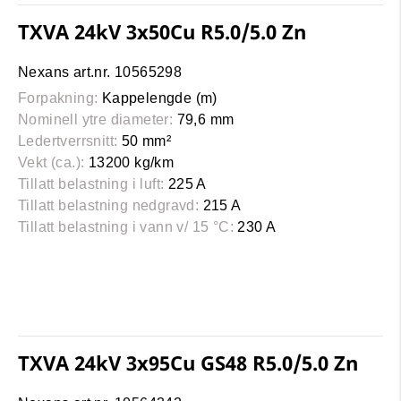
TXVA 24kV 3x50Cu R5.0/5.0 Zn
Nexans art.nr. 10565298
Forpakning:
Kappelengde (m)
Nominell ytre diameter:
79,6 mm
Ledertverrsnitt:
50 mm²
Vekt (ca.):
13200 kg/km
Tillatt belastning i luft:
225 A
Tillatt belastning nedgravd:
215 A
Tillatt belastning i vann v/ 15 °C:
230 A
TXVA 24kV 3x95Cu GS48 R5.0/5.0 Zn