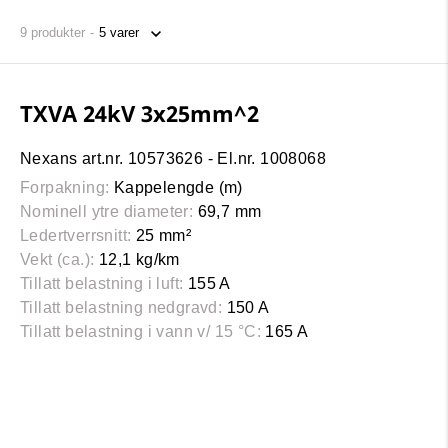
9
produkter
TXVA 24kV 3x25mm^2
Nexans art.nr. 10573626 - El.nr. 1008068
Forpakning:
Kappelengde (m)
Nominell ytre diameter:
69,7 mm
Ledertverrsnitt:
25 mm²
Vekt (ca.):
12,1 kg/km
Tillatt belastning i luft:
155 A
Tillatt belastning nedgravd:
150 A
Tillatt belastning i vann v/ 15 °C:
165 A