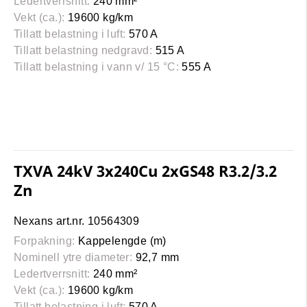
Ledertverrsnitt:
240 mm²
Vekt (ca.):
19600 kg/km
Tillatt belastning i luft:
570 A
Tillatt belastning nedgravd:
515 A
Tillatt belastning i vann v/ 15 °C:
555 A
TXVA 24kV 3x240Cu 2xGS48 R3.2/3.2
Zn
Nexans art.nr. 10564309
Forpakning:
Kappelengde (m)
Nominell ytre diameter:
92,7 mm
Ledertverrsnitt:
240 mm²
Vekt (ca.):
19600 kg/km
Tillatt belastning i luft:
570 A