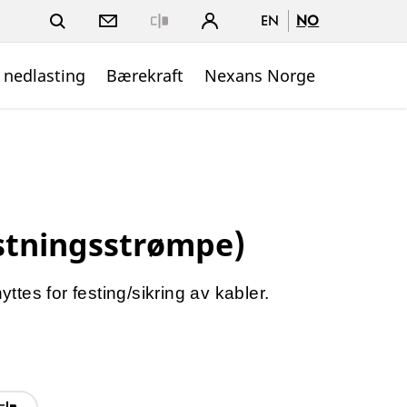
EN
NO
Close
 nedlasting
Bærekraft
Nexans Norge
stningsstrømpe)
tes for festing/sikring av kabler.