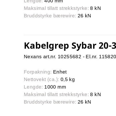
Lengde:
400 mm
Maksimal tillatt strekkstyrke:
8 kN
Bruddstyrke bærewire:
26 kN
Kabelgrep Sybar 20
Nexans art.nr. 10255682 - El.nr. 11582
Forpakning:
Enhet
Nettovekt (ca.):
0,5 kg
Lengde:
1000 mm
Maksimal tillatt strekkstyrke:
8 kN
Bruddstyrke bærewire:
26 kN