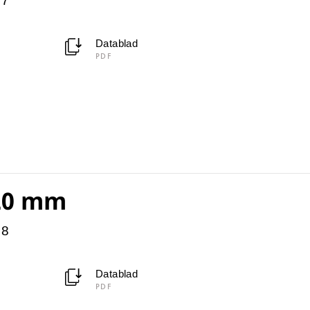
07
Datablad
PDF
-20 mm
08
Datablad
PDF