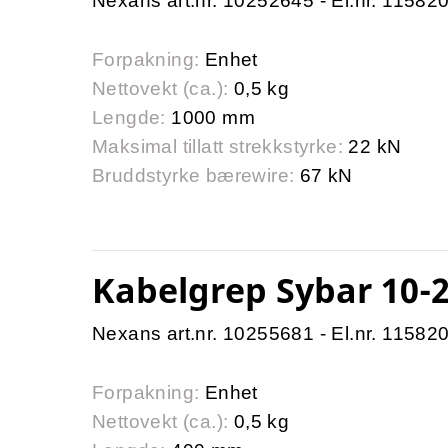
Nexans art.nr. 10252645 - El.nr. 11582
Forpakning:
Enhet
Nettovekt (ca.):
0,5 kg
Lengde:
1000 mm
Maksimal tillatt strekkstyrke:
22 kN
Bruddstyrke bærewire:
67 kN
Kabelgrep Sybar 10
Nexans art.nr. 10255681 - El.nr. 11582
Forpakning:
Enhet
Nettovekt (ca.):
0,5 kg