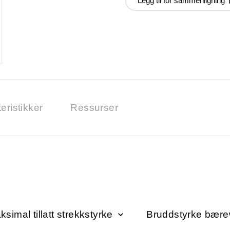
Legg til for sammenligning
eristikker
Ressurser
ksimal tillatt strekkstyrke
Bruddstyrke bære