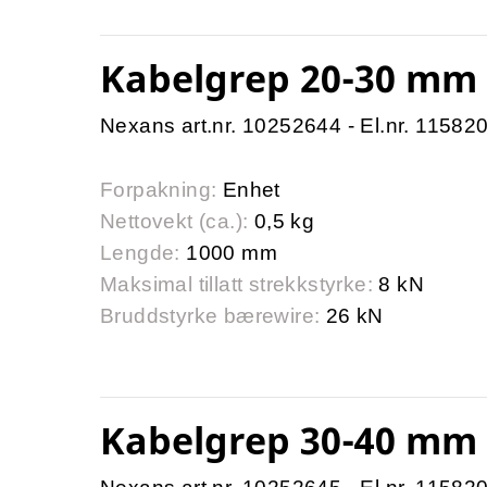
Kabelgrep 20-30 mm
Nexans art.nr. 10252644 - El.nr. 11582
Forpakning:
Enhet
Nettovekt (ca.):
0,5 kg
Lengde:
1000 mm
Maksimal tillatt strekkstyrke:
8 kN
Bruddstyrke bærewire:
26 kN
Kabelgrep 30-40 mm