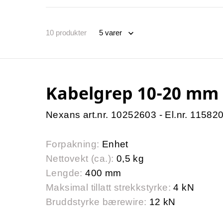
10
produkter
Kabelgrep 10-20 mm
Nexans art.nr. 10252603 - El.nr. 11582
Forpakning:
Enhet
Nettovekt (ca.):
0,5 kg
Lengde:
400 mm
Maksimal tillatt strekkstyrke:
4 kN
Bruddstyrke bærewire:
12 kN