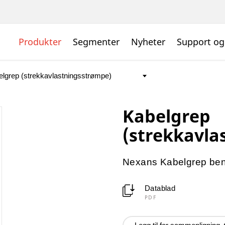
Produkter
Segmenter
Nyheter
Support og
Kabelgrep
(strekkavla
Nexans Kabelgrep benyt
Datablad
PDF