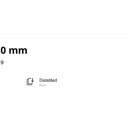
-30 mm
09
Datablad
PDF