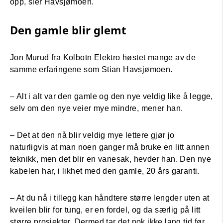
opp, sier Havsjømoen.
Den gamle blir glemt
Jon Murud fra Kolbotn Elektro høstet mange av de
samme erfaringene som Stian Havsjømoen.
– Alt i alt var den gamle og den nye veldig like å legge,
selv om den nye veier mye mindre, mener han.
– Det at den nå blir veldig mye lettere gjør jo
naturligvis at man noen ganger må bruke en litt annen
teknikk, men det blir en vanesak, hevder han. Den nye
kabelen har, i likhet med den gamle, 20 års garanti.
– At du nå i tillegg kan håndtere større lengder uten at
kveilen blir for tung, er en fordel, og da særlig på litt
større prosjekter. Dermed tar det nok ikke lang tid før