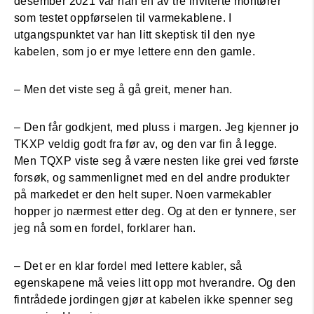
desember 2021 var han en av tre inviterte montører
som testet oppførselen til varmekablene. I
utgangspunktet var han litt skeptisk til den nye
kabelen, som jo er mye lettere enn den gamle.
– Men det viste seg å gå greit, mener han.
– Den får godkjent, med pluss i margen. Jeg kjenner jo
TKXP veldig godt fra før av, og den var fin å legge.
Men TQXP viste seg å være nesten like grei ved første
forsøk, og sammenlignet med en del andre produkter
på markedet er den helt super. Noen varmekabler
hopper jo nærmest etter deg. Og at den er tynnere, ser
jeg nå som en fordel, forklarer han.
– Det er en klar fordel med lettere kabler, så
egenskapene må veies litt opp mot hverandre. Og den
fintrådede jordingen gjør at kabelen ikke spenner seg