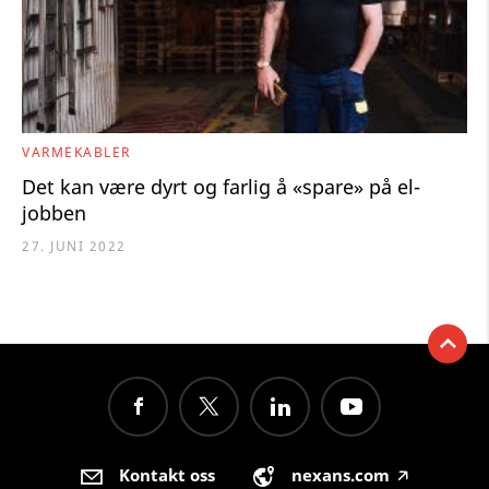
VARMEKABLER
Det kan være dyrt og farlig å «spare» på el-
jobben
27. JUNI 2022
Kontakt oss
nexans.com
🡥