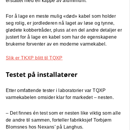
erstattet med en kappe av aluminium.
For å lage en meste mulig «død» kabel som holder
seg rolig, er jordlederen nå laget av løse og tynne,
glødete kobbertråder, pluss at en del andre detaljer er
justert for å lage en kabel som har de egenskapene
brukerne forventer av en moderne varmekabel.
Slik er TKXP blitt til TQXP
Testet på installatører
Etter omfattende tester i laboratorier var TQXP
varmekabelen omsider klar for markedet – nesten.
– Det finnes én test som er nesten like viktig som alle
de andre til sammen, forteller fabrikksjef Torbjørn
Blomsnes hos Nexans’ på Langhus.