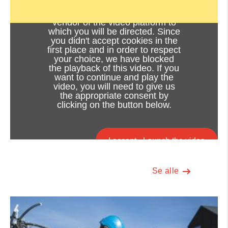
Viewing this video may result in
cookies being placed by the
vendor of the video platform to
which you will be directed. Since
you didn't accept cookies in the
first place and in order to respect
your choice, we have blocked
the playback of this video. If you
want to continue and play the
video, you will need to give us
the appropriate consent by
clicking on the button below.
I accept - Launch the video
Cookie consent
Se alle