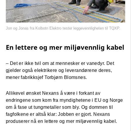
Jon og Jonas fra Kolbotn Elektro tester leggevennligheten til TQXP.
En lettere og mer miljøvennlig kabel
– Det er ikke tvil om at mennesker er vanedyr. Det
gjelder også elektrikere og leverandørene deres,
mener fabrikksjef Torbjørn Blomsnes.
Allikevel ønsket Nexans å være i forkant av
endringene som kom fra myndighetene i EU og Norge
om å fase ut tungmetaller som bly. Og dommen til
fagfolkene er altså klar: Jobben er gjort. Nexans
produserer nå en lettere og mer miljøvennlig kabel.