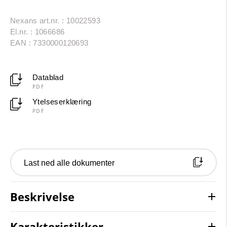
Nexans art.nr. : 10022593
El.nr. : 1066686
EAN : 7330000120693
Datablad
PDF
Ytelseserklæring
PDF
Last ned alle dokumenter
Beskrivelse
Karakteristikker