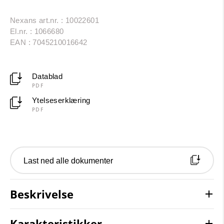
Nexans art.nr. : 10022601
El.nr. : 1066680
EAN : 7045210016642
Datablad
PDF
Ytelseserklæring
PDF
Last ned alle dokumenter
Beskrivelse
Karakteristikker