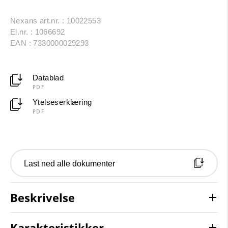
Nexans art.nr. : 10022553
El.nr. : 1066692
EAN : 7330000029293
Datablad
PDF
Ytelseserklæring
PDF
Last ned alle dokumenter
Beskrivelse
Karakteristikker