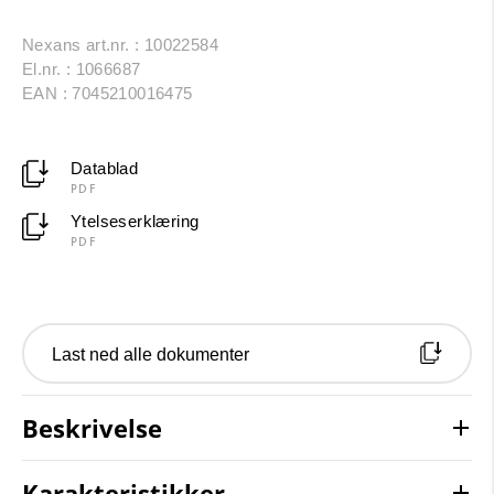
Nexans art.nr. : 10022584
El.nr. : 1066687
EAN : 7045210016475
Datablad
PDF
Ytelseserklæring
PDF
Last ned alle dokumenter
Beskrivelse
Karakteristikker