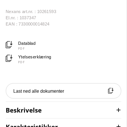
Nexans art.nr. : 10261593
El.nr. : 1037347
EAN : 7330000014824
Datablad
PDF
Ytelseserklæring
PDF
Last ned alle dokumenter
Beskrivelse
Karakteristikker