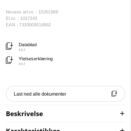
Nexans art.nr. : 10261588
El.nr. : 1037343
EAN : 7330000014862
Datablad
PDF
Ytelseserklæring
PDF
Last ned alle dokumenter
Beskrivelse
Karakteristikker