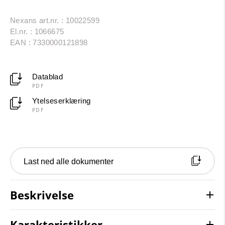
Nexans art.nr. : 10022599
El.nr. : 1066675
EAN : 7330000121898
Datablad
PDF
Ytelseserklæring
PDF
Last ned alle dokumenter
Beskrivelse
Karakteristikker