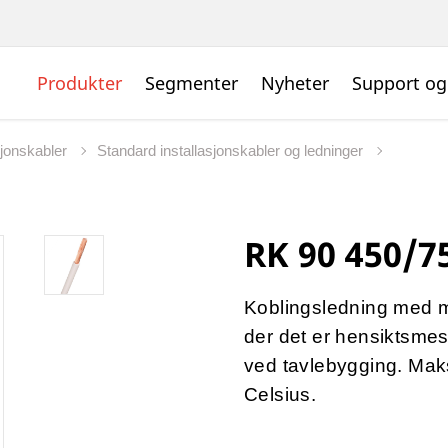
Produkter
Segmenter
Nyheter
Support og
sjonskabler
Standard installasjonskabler og ledninger
RK 90 450/75
Koblingsledning med m
der det er hensiktsmess
ved tavlebygging. Maks.
Celsius.