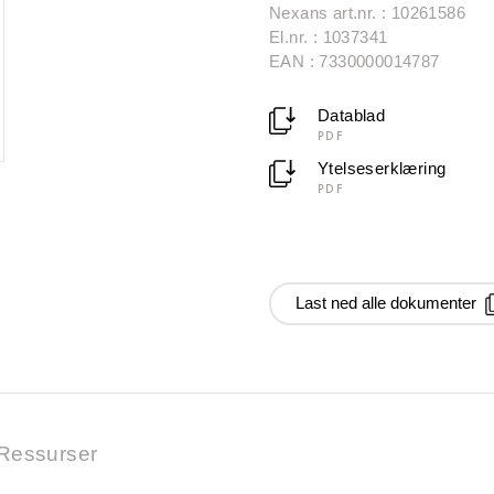
Nexans art.nr. : 10261586
El.nr. : 1037341
EAN : 7330000014787
Datablad
PDF
Ytelseserklæring
PDF
Last ned alle dokumenter
Ressurser