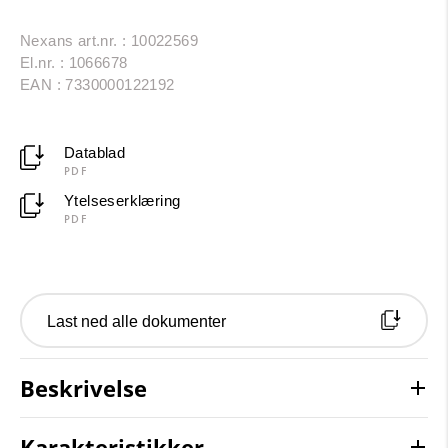
Nexans art.nr. : 10022569
El.nr. : 1066678
EAN : 7330000122192
Datablad
PDF
Ytelseserklæring
PDF
Last ned alle dokumenter
Beskrivelse
Karakteristikker