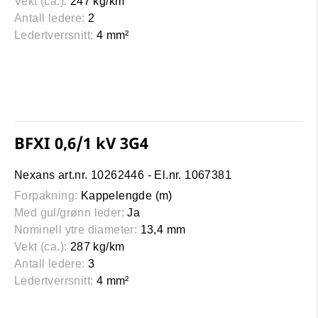
Vekt (ca.):
247 kg/km
Antall ledere:
2
Ledertverrsnitt:
4 mm²
BFXI 0,6/1 kV 3G4
Nexans art.nr. 10262446 - El.nr. 1067381
Forpakning:
Kappelengde (m)
Med gul/grønn leder:
Ja
Nominell ytre diameter:
13,4 mm
Vekt (ca.):
287 kg/km
Antall ledere:
3
Ledertverrsnitt:
4 mm²