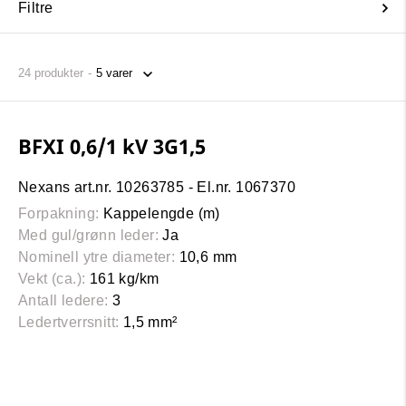
Filtre
24
produkter
BFXI 0,6/1 kV 3G1,5
Nexans art.nr. 10263785 - El.nr. 1067370
Forpakning:
Kappelengde (m)
Med gul/grønn leder:
Ja
Nominell ytre diameter:
10,6 mm
Vekt (ca.):
161 kg/km
Antall ledere:
3
Ledertverrsnitt:
1,5 mm²