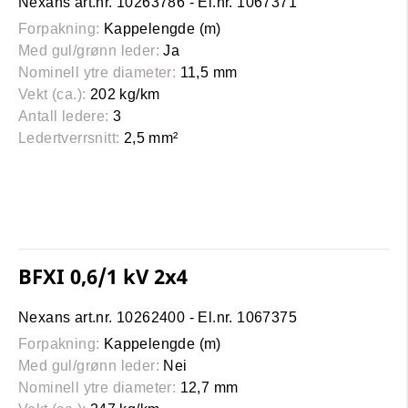
Nexans art.nr. 10263786 - El.nr. 1067371
Forpakning:
Kappelengde (m)
Med gul/grønn leder:
Ja
Nominell ytre diameter:
11,5 mm
Vekt (ca.):
202 kg/km
Antall ledere:
3
Ledertverrsnitt:
2,5 mm²
BFXI 0,6/1 kV 2x4
Nexans art.nr. 10262400 - El.nr. 1067375
Forpakning:
Kappelengde (m)
Med gul/grønn leder:
Nei
Nominell ytre diameter:
12,7 mm