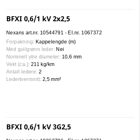
BFXI 0,6/1 kV 2x2,5
Nexans art.nr. 10544791 - El.nr. 1067372
Forpakning:
Kappelengde (m)
Med gul/grønn leder:
Nei
Nominell ytre diameter:
10,6 mm
Vekt (ca.):
211 kg/km
Antall ledere:
2
Ledertverrsnitt:
2,5 mm²
BFXI 0,6/1 kV 3G2,5