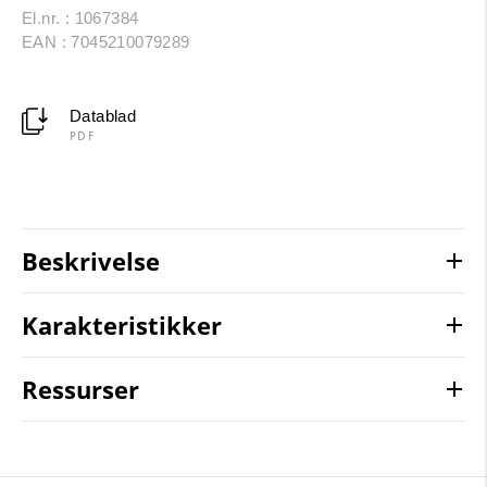
El.nr. : 1067384
EAN : 7045210079289
Datablad
PDF
Beskrivelse
Karakteristikker
Ressurser