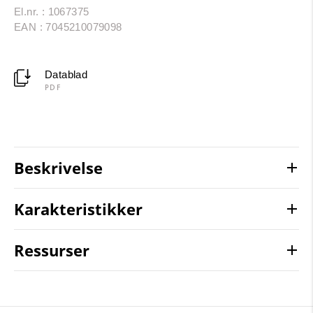
El.nr. : 1067375
EAN : 7045210079098
Datablad
PDF
Beskrivelse
Karakteristikker
Ressurser