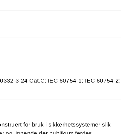
60332-3-24 Cat.C; IEC 60754-1; IEC 60754-2;
onstruert for bruk i sikkerhetssystemer slik
er og lignende der publikum ferdes.