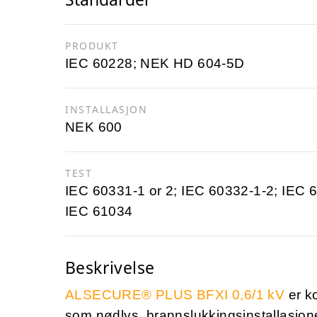
PRODUKT
IEC 60228; NEK HD 604-5D
INSTALLASJON
NEK 600
TEST
IEC 60331-1 or 2; IEC 60332-1-2; IEC 
IEC 61034
Beskrivelse
ALSECURE® PLUS BFXI 0,6/1 kV
er k
som nødlys, brannslukkingsinstallasjon