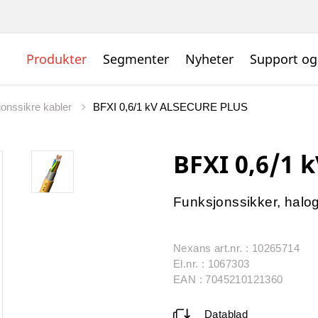
Produkter
Segmenter
Nyheter
Support og
jonssikre kabler
BFXI 0,6/1 kV ALSECURE PLUS
BFXI 0,6/1 
Funksjonssikker, haloge
Nexans art.nr. : 10265714
El.nr. : 1067303
EAN : 7045210121360
Datablad