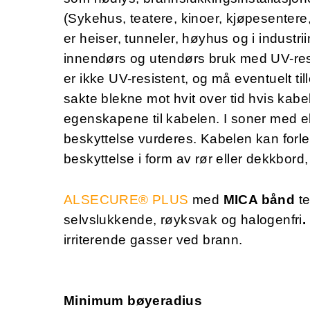
(Sykehus, teatere, kinoer, kjøpesentere,
er heiser, tunneler, høyhus og i industri
innendørs og utendørs bruk med UV-resis
er ikke UV-resistent, og må eventuelt t
sakte blekne mot hvit over tid hvis kabel
egenskapene til kabelen. I soner med ek
beskyttelse vurderes. Kabelen kan forl
beskyttelse i form av rør eller dekkbord
ALSECURE® PLUS
med
MICA bånd
t
selvslukkende, røyksvak og halogenfri
.
irriterende gasser ved brann.
Minimum bøyeradius