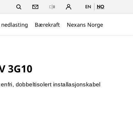
EN
NO
Close
 nedlasting
Bærekraft
Nexans Norge
kV 3G10
nfri, dobbeltisolert installasjonskabel