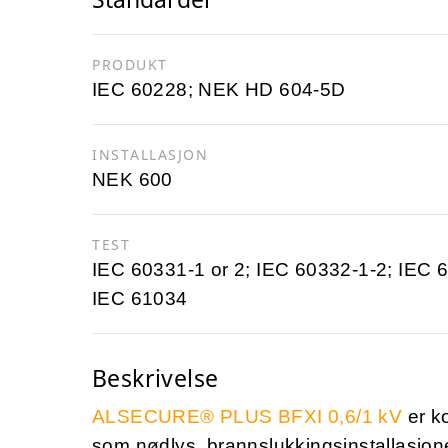
PRODUKT
IEC 60228; NEK HD 604-5D
INSTALLASJON
NEK 600
TEST
IEC 60331-1 or 2; IEC 60332-1-2; IEC 
IEC 61034
Beskrivelse
ALSECURE® PLUS BFXI 0,6/1 kV
er k
som nødlys, brannslukkingsinstallasjon