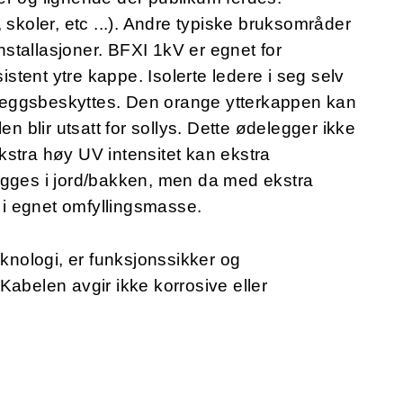
 skoler, etc ...). Andre typiske bruksområder
installasjoner. BFXI 1kV er egnet for
tent ytre kappe. Isolerte ledere i seg selv
illeggsbeskyttes. Den orange ytterkappen kan
en blir utsatt for sollys. Dette ødelegger ikke
stra høy UV intensitet kan ekstra
egges i jord/bakken, men da med ekstra
, i egnet omfyllingsmasse.
eknologi, er funksjonssikker og
Kabelen avgir ikke korrosive eller