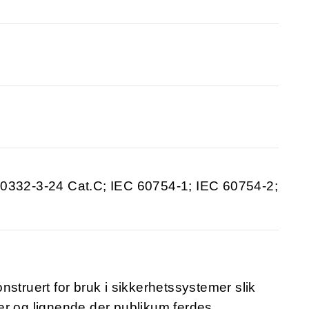
60332-3-24 Cat.C; IEC 60754-1; IEC 60754-2;
onstruert for bruk i sikkerhetssystemer slik
er og lignende der publikum ferdes.