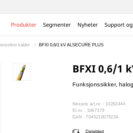
Produkter
Segmenter
Nyheter
Support og
jonssikre kabler
BFXI 0,6/1 kV ALSECURE PLUS
BFXI 0,6/1 k
Funksjonssikker, haloge
Nexans art.nr. : 10262444
El.nr. : 1067379
EAN : 7045210079234
Datablad