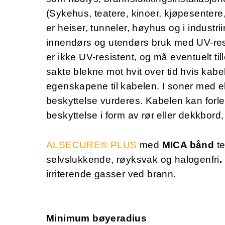
(Sykehus, teatere, kinoer, kjøpesentere,
er heiser, tunneler, høyhus og i industri
innendørs og utendørs bruk med UV-resis
er ikke UV-resistent, og må eventuelt t
sakte blekne mot hvit over tid hvis kabel
egenskapene til kabelen. I soner med ek
beskyttelse vurderes. Kabelen kan forl
beskyttelse i form av rør eller dekkbord
ALSECURE® PLUS
med
MICA bånd
t
selvslukkende, røyksvak og halogenfri
.
irriterende gasser ved brann.
Minimum bøyeradius