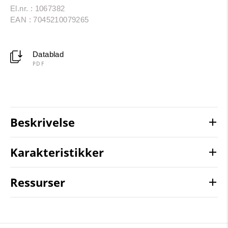
El.nr. : 1067382
EAN : 7045210079265
Datablad
PDF
Beskrivelse
Karakteristikker
Ressurser