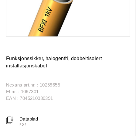
Funksjonssikker, halogenfri, dobbeltisolert
installasjonskabel
Nexans art.nr. : 10259655
El.nr. : 1067301
EAN : 7045210080391
Datablad
PDF