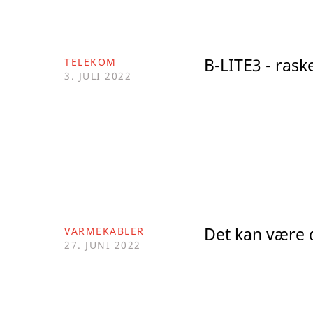
B-LITE3 - rask
TELEKOM
3. JULI 2022
Det kan være d
VARMEKABLER
27. JUNI 2022