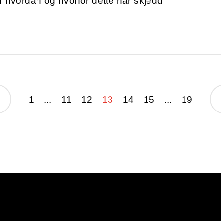
r hvordan og hvorfor dette har skjedd
1
...
11
12
13
14
15
...
19