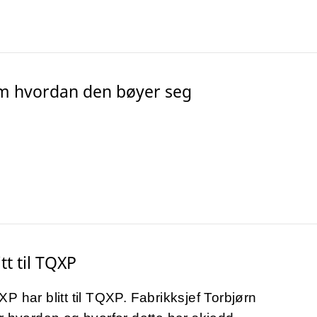
m hvordan den bøyer seg
itt til TQXP
P har blitt til TQXP. Fabrikksjef Torbjørn