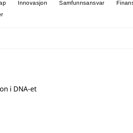
ap
Innovasjon
Samfunnsansvar
Finan
er
on i DNA-et