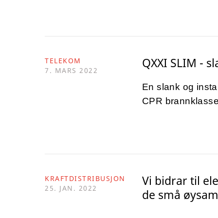
QXXI SLIM - sl
TELEKOM
7. MARS 2022
En slank og instal
CPR brannklasse
Vi bidrar til e
KRAFTDISTRIBUSJON
25. JAN. 2022
de små øysam