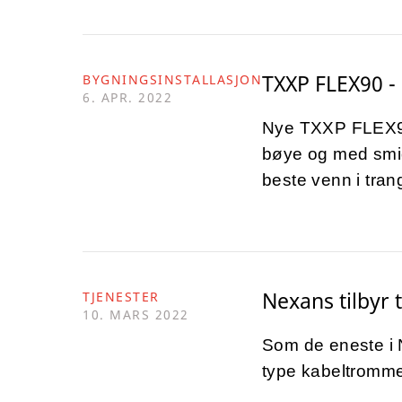
TXXP FLEX90 -
BYGNINGSINSTALLASJON
6. APR. 2022
Nye TXXP FLEX90 e
bøye og med smid
beste venn i tran
Nexans tilbyr
TJENESTER
10. MARS 2022
Som de eneste i 
type kabeltromme