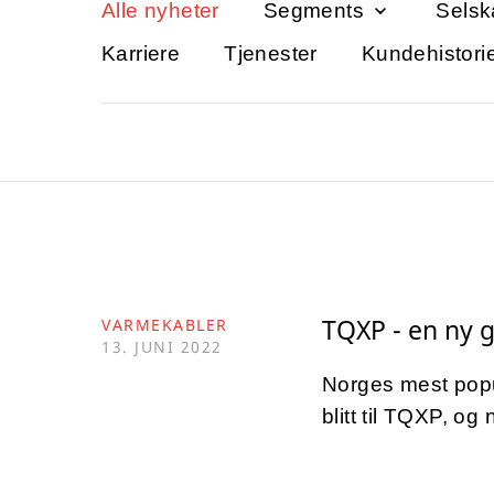
Alle nyheter
Segments
Selsk
Karriere
Tjenester
Kundehistori
TQXP - en ny 
VARMEKABLER
13. JUNI 2022
Norges mest pop
blitt til TQXP, og