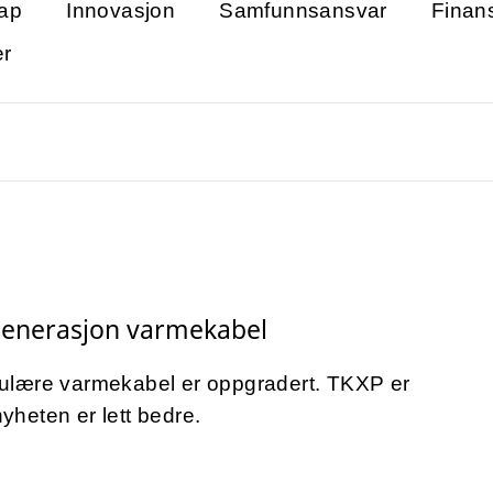
ap
Innovasjon
Samfunnsansvar
Finan
er
generasjon varmekabel
ulære varmekabel er oppgradert. TKXP er
 nyheten er lett bedre.