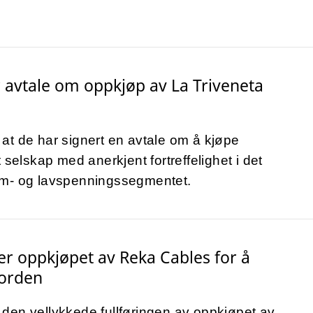
 avtale om oppkjøp av La Triveneta
at de har signert en avtale om å kjøpe
 selskap med anerkjent fortreffelighet i det
om- og lavspenningssegmentet.
er oppkjøpet av Reka Cables for å
Norden
den vellykkede fullføringen av oppkjøpet av