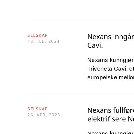
Nexans inngår
SELSKAP
13. FEB. 2024
Cavi.
Nexans kunngjør 
Triveneta Cavi, et
europeiske mell
Nexans fullfør
SELSKAP
26. APR. 2023
elektrifisere 
Nexans kunngjør 