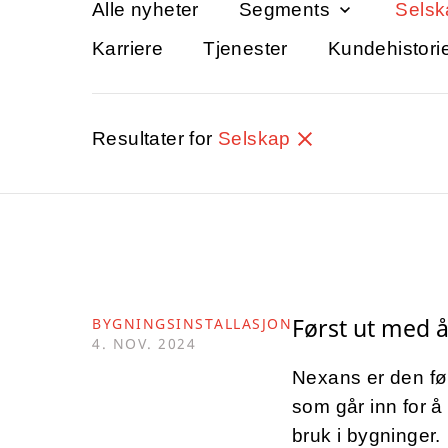
Alle nyheter
Segments
Selsk
Karriere
Tjenester
Kundehistori
Resultater for
Selskap
Først ut med å
BYGNINGSINSTALLASJON
4. NOV. 2024
Nexans er den fø
som går inn for å 
bruk i bygninger.