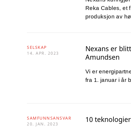
Reka Cables, et 
produksjon av hø
Nexans er blit
SELSKAP
14. APR. 2023
Amundsen
Vi er energipartn
fra 1. januar i år
10 teknologier
SAMFUNNSANSVAR
20. JAN. 2023