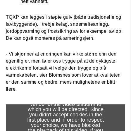
helt vanntett.
TQXP kan legges i støpte gulv (både tradisjonelle og
lavtbyggende), i trebjelkelag, snøsmelteanlegg,
jordoppvarming og frostsikring av for eksempel avløp.
De kan også monteres på armeringsjern.
- Vi skjønner at endringen kan virke større enn den
egentlig er, men føler oss trygge på at de dyktigste
elektrikerne fortsatt vil velge den trygge og blå
varmekabelen, sier Blomsnes som lover at kvaliteten
er den samme og bedre, mens mulighetene er blitt
flere.
Viewing this video may result in
cookies being placed by the
vendor of the video platform to
which you will be directed. Since
you didn't accept cookies in the
first place and in order to respect
your choice, we have blocked
the playback of this video. If you