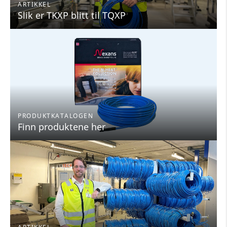
ARTIKKEL
Slik er TKXP blitt til TQXP
PRODUKTKATALOGEN
Finn produktene her