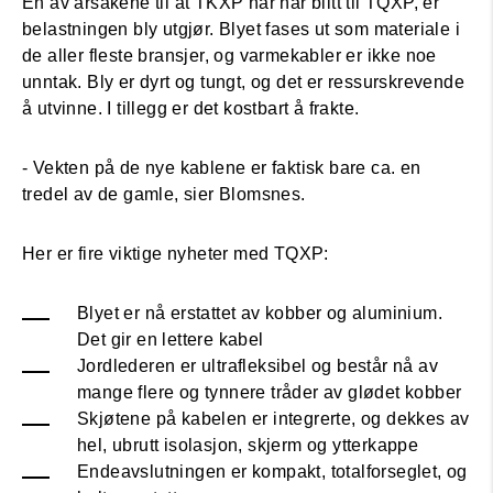
En av årsakene til at TKXP når har blitt til TQXP, er
belastningen bly utgjør. Blyet fases ut som materiale i
de aller fleste bransjer, og varmekabler er ikke noe
unntak. Bly er dyrt og tungt, og det er ressurskrevende
å utvinne. I tillegg er det kostbart å frakte.
- Vekten på de nye kablene er faktisk bare ca. en
tredel av de gamle, sier Blomsnes.
Her er fire viktige nyheter med TQXP:
Blyet er nå erstattet av kobber og aluminium.
Det gir en lettere kabel
Jordlederen er ultrafleksibel og består nå av
mange flere og tynnere tråder av glødet kobber
Skjøtene på kabelen er integrerte, og dekkes av
hel, ubrutt isolasjon, skjerm og ytterkappe
Endeavslutningen er kompakt, totalforseglet, og