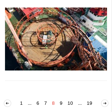
1
...
6
7
8
9
10
...
19