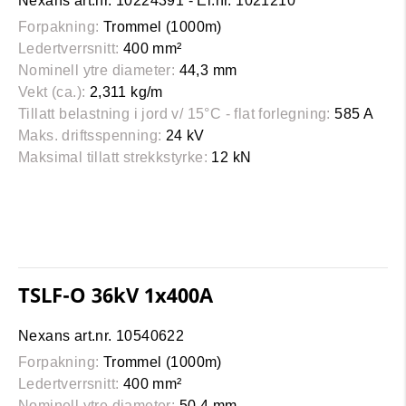
Nexans art.nr. 10224391 - El.nr. 1021210
Forpakning:
Trommel (1000m)
Ledertverrsnitt:
400 mm²
Nominell ytre diameter:
44,3 mm
Vekt (ca.):
2,311 kg/m
Tillatt belastning i jord v/ 15°C - flat forlegning:
585 A
Maks. driftsspenning:
24 kV
Maksimal tillatt strekkstyrke:
12 kN
TSLF-O 36kV 1x400A
Nexans art.nr. 10540622
Forpakning:
Trommel (1000m)
Ledertverrsnitt:
400 mm²
Nominell ytre diameter:
50,4 mm