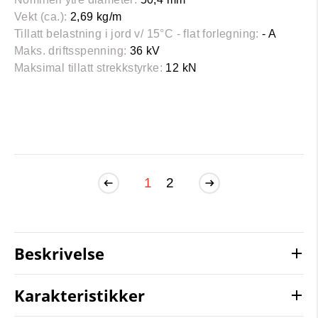
Vekt (ca.):
2,69 kg/m
Tillatt belastning i jord v/ 15°C - flat forlegning:
- A
Maks. driftsspenning:
36 kV
Maksimal tillatt strekkstyrke:
12 kN
1
2
Beskrivelse
Karakteristikker