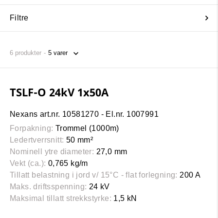
Filtre
6
produkter
TSLF-O 24kV 1x50A
Nexans art.nr. 10581270 - El.nr. 1007991
Forpakning:
Trommel (1000m)
Ledertverrsnitt:
50 mm²
Nominell ytre diameter:
27,0 mm
Vekt (ca.):
0,765 kg/m
Tillatt belastning i jord v/ 15°C - flat forlegning:
200 A
Maks. driftsspenning:
24 kV
Maksimal tillatt strekkstyrke:
1,5 kN