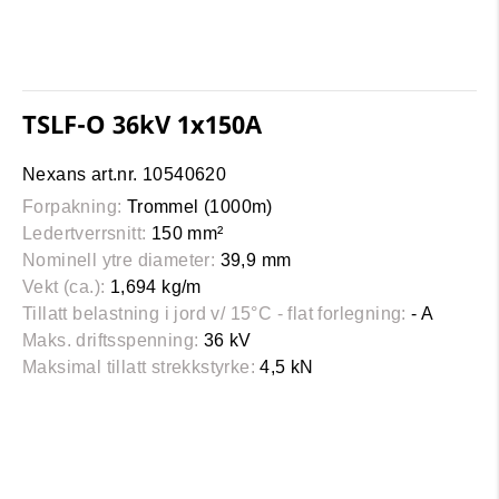
TSLF-O 36kV 1x150A
Nexans art.nr. 10540620
Forpakning:
Trommel (1000m)
Ledertverrsnitt:
150 mm²
Nominell ytre diameter:
39,9 mm
Vekt (ca.):
1,694 kg/m
Tillatt belastning i jord v/ 15°C - flat forlegning:
- A
Maks. driftsspenning:
36 kV
Maksimal tillatt strekkstyrke:
4,5 kN