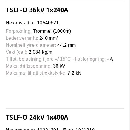
TSLF-O 36kV 1x240A
Nexans art.nr. 10540621
Forpakning:
Trommel (1000m)
Ledertverrsnitt:
240 mm²
Nominell ytre diameter:
44,2 mm
Vekt (ca.):
2,084 kg/m
Tillatt belastning i jord v/ 15°C - flat forlegning:
- A
Maks. driftsspenning:
36 kV
Maksimal tillatt strekkstyrke:
7,2 kN
TSLF-O 24kV 1x400A