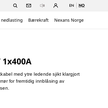
EN
NO
Close
 nedlasting
Bærekraft
Nexans Norge
V 1x400A
kabel med ytre ledende sjikt klargjort
rrør for fremtidig innblåsing av
asen.