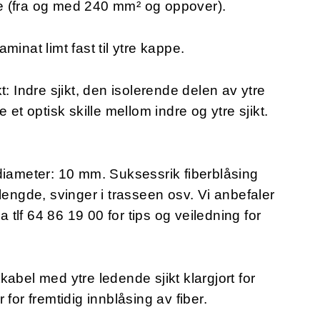
ene (fra og med 240 mm² og oppover).
minat limt fast til ytre kappe.
t: Indre sjikt, den isolerende delen av ytre
 et optisk skille mellom indre og ytre sjikt.
 diameter: 10 mm.
Suksessrik fiberblåsing
lengde, svinger i trasseen osv. Vi anbefaler
a tlf 64 86 19 00 for tips og veiledning for
abel med ytre ledende sjikt klargjort for
for fremtidig innblåsing av fiber.