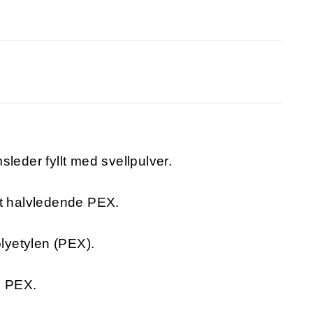
leder fyllt med svellpulver.
et halvledende PEX.
olyetylen (PEX).
e PEX.