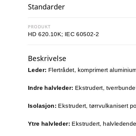
Standarder
PRODUKT
HD 620.10K; IEC 60502-2
Beskrivelse
Leder:
Flertrådet, komprimert aluminiums
Indre halvleder:
Ekstrudert, tverrbund
Isolasjon:
Ekstrudert, tørrvulkanisert p
Ytre halvleder:
Ekstrudert, halvledend