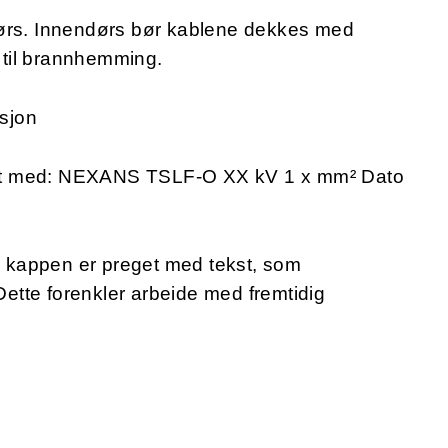
dørs. Innendørs bør kablene dekkes med
til brannhemming.
sjon
et med: NEXANS TSLF-O XX kV 1 x mm² Dato
e kappen er preget med tekst, som
 Dette forenkler arbeide med fremtidig