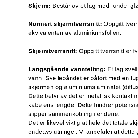
Skjerm:
Består av et lag med runde, gl
Normert skjermtverrsnitt:
Oppgitt tver
ekvivalenten av aluminiumsfolien.
Skjermtverrsnitt:
Oppgitt tverrsnitt er f
Langsgående vanntetting:
Et lag svel
vann. Svellebåndet er påført med en fug
skjermen og aluminiumslaminatet (diffus
Dette betyr av det er metallisk kontakt
kabelens lengde. Dette hindrer potensia
slipper sammenkobling i endene.
Det er likevel viktig at hele det totale sk
endeavslutninger. Vi anbefaler at dette g