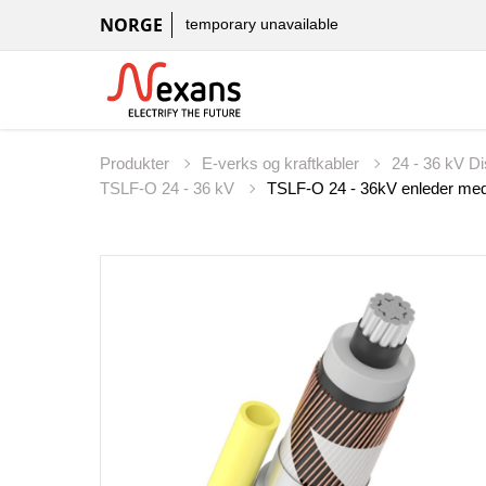
NORGE
temporary unavailable
Produkter
E-verks og kraftkabler
24 - 36 kV D
TSLF-O 24 - 36 kV
TSLF-O 24 - 36kV enleder med 