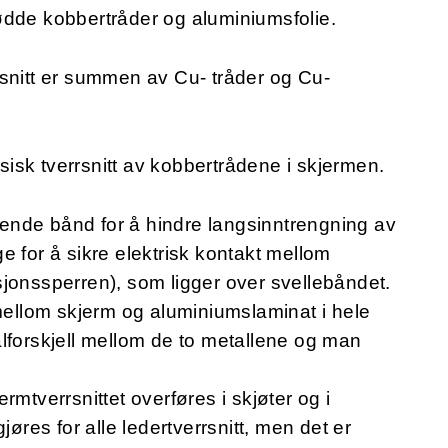
ødde kobbertråder og aluminiumsfolie.
rsnitt er summen av Cu- tråder og Cu-
ysisk tverrsnitt av kobbertrådene i skjermen.
lende bånd for å hindre langsinntrengning av
e for å sikre elektrisk kontakt mellom
jonssperren), som ligger over svellebåndet.
 mellom skjerm og aluminiumslaminat i hele
lforskjell mellom de to metallene og man
jermtverrsnittet overføres i skjøter og i
jøres for alle ledertverrsnitt, men det er