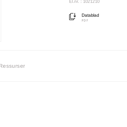
El.nr. : 1021210
Datablad
PDF
Ressurser