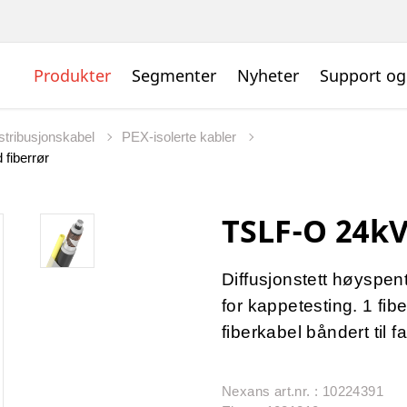
Produkter
Segmenter
Nyheter
Support og
istribusjonskabel
PEX-isolerte kabler
fiberrør
TSLF-O 24k
Diffusjonstett høyspent
for kappetesting. 1 fibe
fiberkabel båndert til f
Nexans art.nr. : 10224391