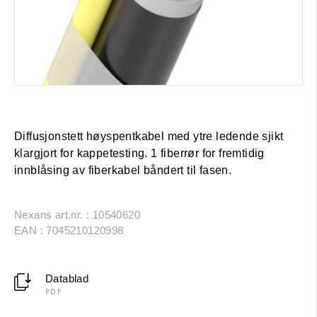
Diffusjonstett høyspentkabel med ytre ledende sjikt
klargjort for kappetesting. 1 fiberrør for fremtidig
innblåsing av fiberkabel båndert til fasen.
Nexans art.nr. : 10540620
EAN : 7045210120998
Datablad
PDF