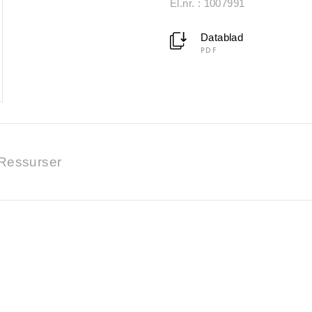
El.nr. : 1007991
Datablad
PDF
Ressurser