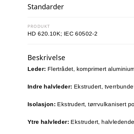
Standarder
PRODUKT
HD 620.10K; IEC 60502-2
Beskrivelse
Leder:
Flertrådet, komprimert aluminiums
Indre halvleder:
Ekstrudert, tverrbund
Isolasjon:
Ekstrudert, tørrvulkanisert p
Ytre halvleder:
Ekstrudert, halvledend