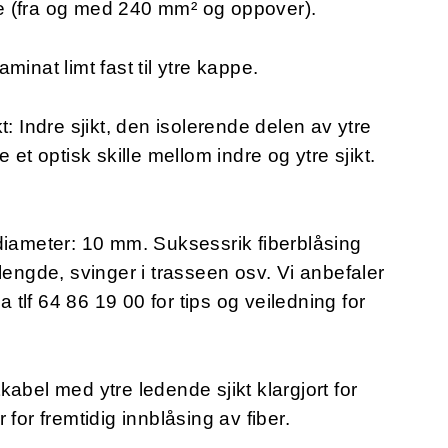
ene (fra og med 240 mm² og oppover).
minat limt fast til ytre kappe.
t: Indre sjikt, den isolerende delen av ytre
 et optisk skille mellom indre og ytre sjikt.
 diameter: 10 mm.
Suksessrik fiberblåsing
lengde, svinger i trasseen osv. Vi anbefaler
a tlf 64 86 19 00 for tips og veiledning for
abel med ytre ledende sjikt klargjort for
for fremtidig innblåsing av fiber.