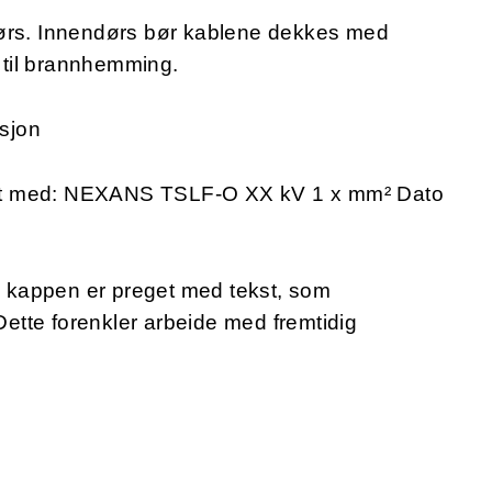
dørs. Innendørs bør kablene dekkes med
til brannhemming.
sjon
et med: NEXANS TSLF-O XX kV 1 x mm² Dato
e kappen er preget med tekst, som
 Dette forenkler arbeide med fremtidig