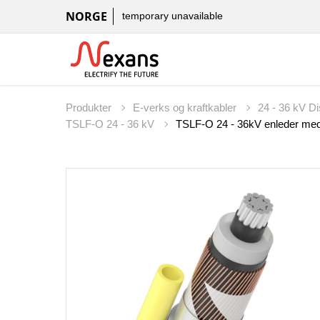
NORGE
temporary unavailable
Produkter
E-verks og kraftkabler
24 - 36 kV D
TSLF-O 24 - 36 kV
TSLF-O 24 - 36kV enleder med 