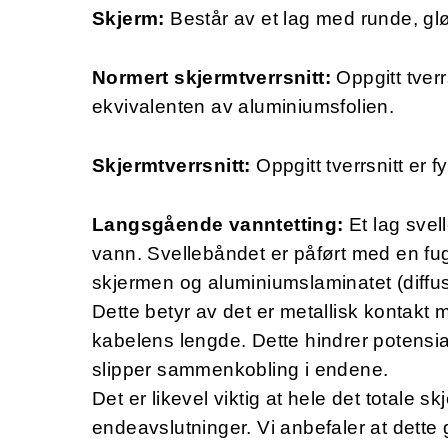
Skjerm:
Består av et lag med runde, gl
Normert skjermtverrsnitt:
Oppgitt tver
ekvivalenten av aluminiumsfolien.
Skjermtverrsnitt:
Oppgitt tverrsnitt er f
Langsgående vanntetting:
Et lag svel
vann. Svellebåndet er påført med en fug
skjermen og aluminiumslaminatet (diffus
Dette betyr av det er metallisk kontakt
kabelens lengde. Dette hindrer potensia
slipper sammenkobling i endene.
Det er likevel viktig at hele det totale sk
endeavslutninger. Vi anbefaler at dette g