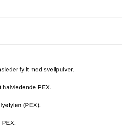
leder fyllt med svellpulver.
et halvledende PEX.
olyetylen (PEX).
e PEX.