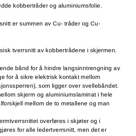
ødde kobbertråder og aluminiumsfolie.
rsnitt er summen av Cu- tråder og Cu-
ysisk tverrsnitt av kobbertrådene i skjermen.
lende bånd for å hindre langsinntrengning av
e for å sikre elektrisk kontakt mellom
jonssperren), som ligger over svellebåndet.
 mellom skjerm og aluminiumslaminat i hele
lforskjell mellom de to metallene og man
jermtverrsnittet overføres i skjøter og i
jøres for alle ledertverrsnitt, men det er