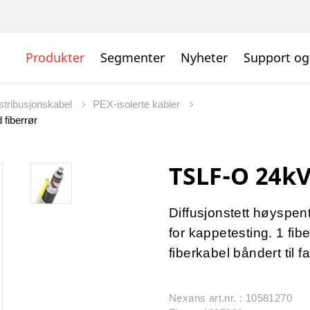
Produkter
Segmenter
Nyheter
Support og
istribusjonskabel
PEX-isolerte kabler
fiberrør
TSLF-O 24kV
Diffusjonstett høyspent
for kappetesting. 1 fibe
fiberkabel båndert til f
Nexans art.nr. : 10581270