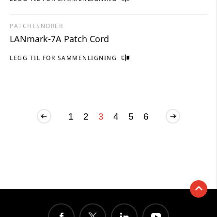
PATCHESNORER
LANmark-7A Patch Cord
LEGG TIL FOR SAMMENLIGNING
1
2
3
4
5
6