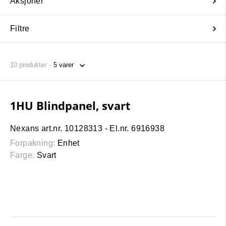
Aksjoner
Filtre
10
produkter
1HU Blindpanel, svart
Nexans art.nr. 10128313 - El.nr. 6916938
Forpakning:
Enhet
Farge:
Svart