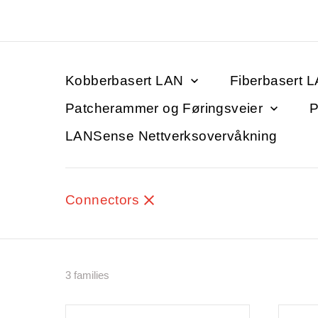
Kobberbasert LAN
Fiberbasert 
Patcherammer og Føringsveier
P
LANSense Nettverksovervåkning
Connectors
3 families