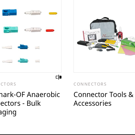
CTORS
CONNECTORS
ark-OF Anaerobic
Connector Tools &
ectors - Bulk
Accessories
aging