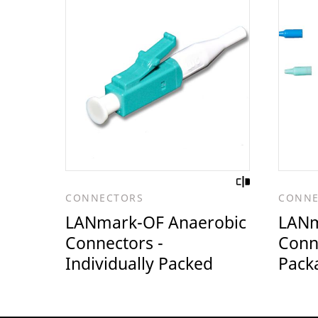
CONNECTORS
CONNE
LANmark-OF Anaerobic
LANm
Connectors -
Conn
Individually Packed
Pack