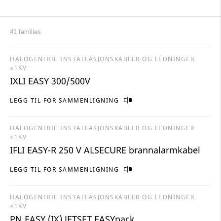
41 families
HALOGENFRIE INSTALLASJONSKABLER OG LEDNINGER
≤1KV
IXLI EASY 300/500V
LEGG TIL FOR SAMMENLIGNING
HALOGENFRIE INSTALLASJONSKABLER OG LEDNINGER
≤1KV
IFLI EASY-R 250 V ALSECURE brannalarmkabel
LEGG TIL FOR SAMMENLIGNING
HALOGENFRIE INSTALLASJONSKABLER OG LEDNINGER
≤1KV
PN EASY (IX) JETSET EASYpack