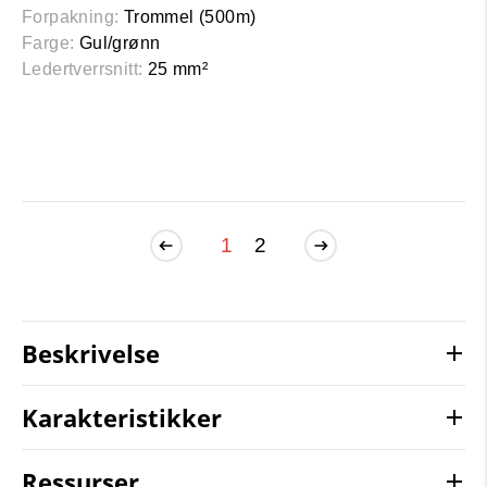
Forpakning:
Trommel (500m)
Farge:
Gul/grønn
Ledertverrsnitt:
25 mm²
1
2
Beskrivelse
Karakteristikker
Ressurser