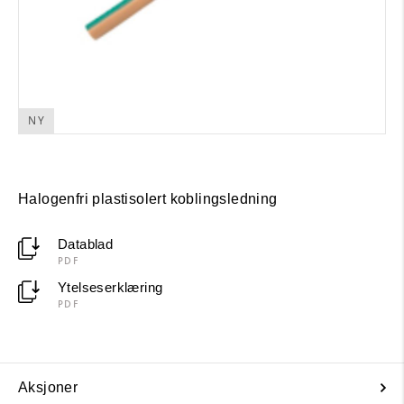
NY
Halogenfri plastisolert koblingsledning
Datablad
PDF
Ytelseserklæring
PDF
Aksjoner