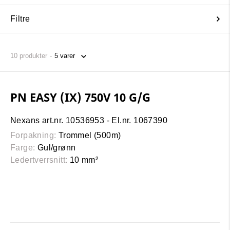
Filtre
10
produkter
PN EASY (IX) 750V 10 G/G
Nexans art.nr. 10536953 - El.nr. 1067390
Forpakning:
Trommel (500m)
Farge:
Gul/grønn
Ledertverrsnitt:
10 mm²