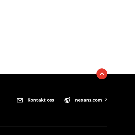
Kontakt oss
nexans.com
🡥