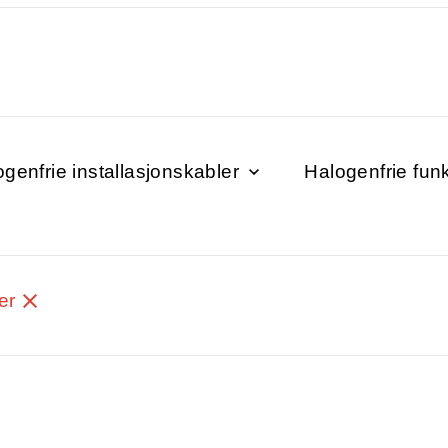
genfrie installasjonskabler
Halogenfrie fun
ger