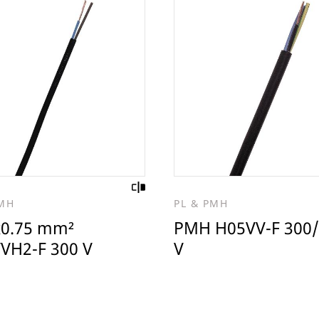
PMH
PL & PMH
x0.75 mm²
PMH H05VV-F 300
VH2-F 300 V
V