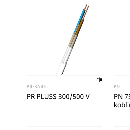
PR-KABEL
PN
PR PLUSS 300/500 V
PN 75
kobl