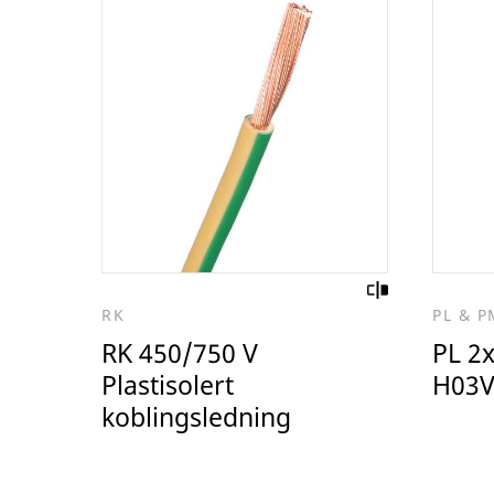
RK
PL & 
RK 450/750 V
PL 2
Plastisolert
H03V
koblingsledning