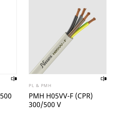
PL & PMH
/500
PMH H05VV-F (CPR)
300/500 V