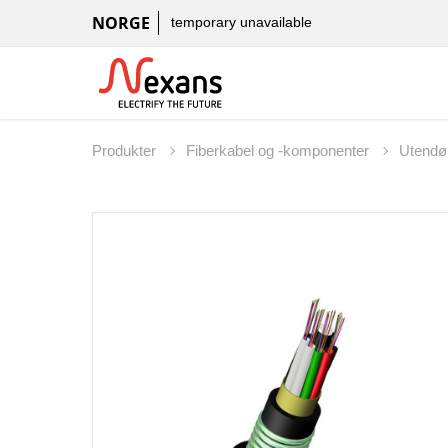
NORGE
temporary unavailable
Produkter
Fiberkabel og -komponenter
Utendø