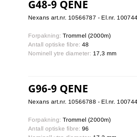
G48-9 QENE
Nexans art.nr. 10566787 - El.nr. 10074
Forpakning:
Trommel (2000m)
Antall optiske fibre:
48
Nominell ytre diameter:
17,3 mm
G96-9 QENE
Nexans art.nr. 10566788 - El.nr. 10074
Forpakning:
Trommel (2000m)
Antall optiske fibre:
96