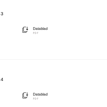
43
Datablad
PDF
44
Datablad
PDF