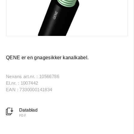
QENE er en gnagesikker kanalkabel.
Nexans art.nr. : 10566786
El.nr. : 1007442
EAN : 7330000141834
Datablad
PDF