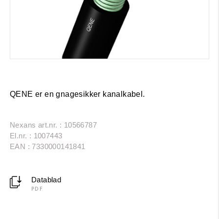
QENE er en gnagesikker kanalkabel.
Nexans art.nr. : 10566787
El.nr. : 1007443
EAN : 7330000141841
Datablad
PDF