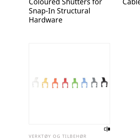
Coloured Shutters for
Cable
Snap-In Structural
Hardware
VERKTØY OG TILBEHØR