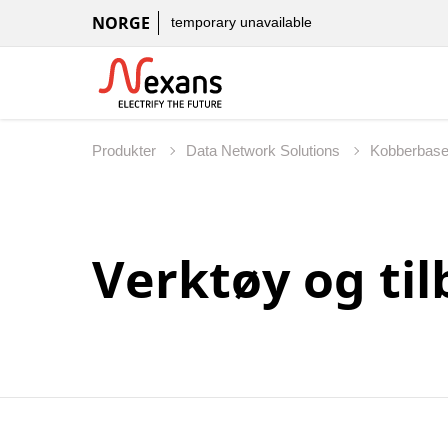
NORGE
temporary unavailable
Produkter
Data Network Solutions
Kobberbas
Verktøy og ti