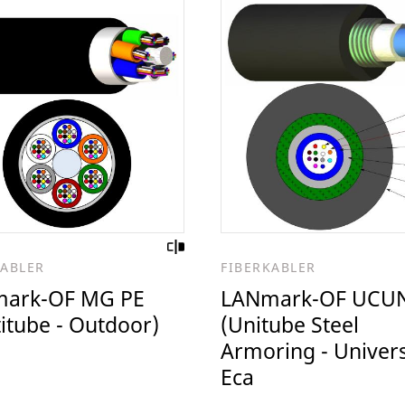
KABLER
FIBERKABLER
ark-OF MG PE
LANmark-OF UCU
itube - Outdoor)
(Unitube Steel
Armoring - Univers
Eca