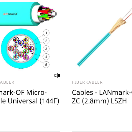
KABLER
FIBERKABLER
ark-OF Micro-
Cables - LANmark
e Universal (144F)
ZC (2.8mm) LSZH