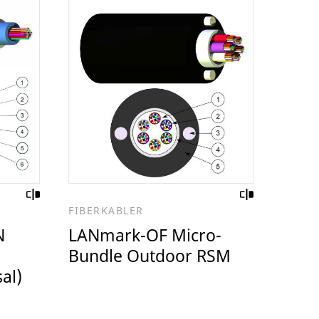
FIBERKABLER
N
LANmark-OF Micro-
Bundle Outdoor RSM
al)