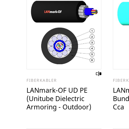
FIBERKABLER
FIBER
LANmark-OF UD PE
LANm
(Unitube Dielectric
Bundl
Armoring - Outdoor)
Cca