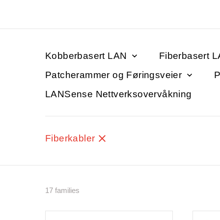
Kobberbasert LAN
Fiberbasert 
Patcherammer og Føringsveier
P
LANSense Nettverksovervåkning
Fiberkabler
17 families