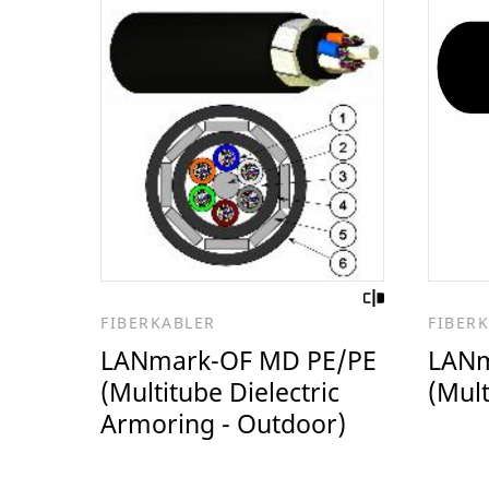
FIBERKABLER
FIBER
LANmark-OF MD PE/PE
LANm
(Multitube Dielectric
(Mult
Armoring - Outdoor)