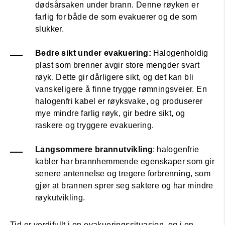
dødsårsaken under brann. Denne røyken er
farlig for både de som evakuerer og de som
slukker.
Bedre sikt under evakuering:
Halogenholdig
plast som brenner avgir store mengder svart
røyk. Dette gir dårligere sikt, og det kan bli
vanskeligere å finne trygge rømningsveier. En
halogenfri kabel er røyksvake, og produserer
mye mindre farlig røyk, gir bedre sikt, og
raskere og tryggere evakuering.
Langsommere brannutvikling
: halogenfrie
kabler har brannhemmende egenskaper som gir
senere antennelse og tregere forbrenning, som
gjør at brannen sprer seg saktere og har mindre
røykutvikling.
Tid er verdifullt i en evakueringssituasjon, og i en