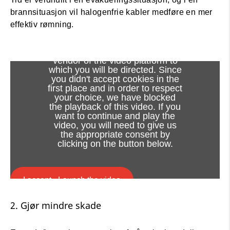
brannsituasjon vil halogenfrie kabler medføre en mer
effektiv rømning.
Viewing this video may result in
cookies being placed by the
vendor of the video platform to
which you will be directed. Since
you didn't accept cookies in the
first place and in order to respect
your choice, we have blocked
the playback of this video. If you
want to continue and play the
video, you will need to give us
the appropriate consent by
clicking on the button below.
I accept - Launch the video
2. Gjør mindre skade
Cookie consent