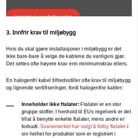
I accept - Launch the video
3. Innfrir krav til miljøbygg
Cookie consent
Hvis du skal gjøre installasjoner i miljøbygg er det
ikke bare-bare å velge de kablene du vanligvis gjør.
Det settes ofte høyere krav enn minimumskrav ellers.
En halogenfri kabel tilfredsstiller ofte krav til miljøbygg
og lignende sertifiseringer, fordi halogenfrie kabler:
Inneholder ikke ftalater:
Ftalater er en stor
gruppe stoffer. I henhold til EUs regelverk er det
tillat å benytte enkelte ftalater, mens andre er
forbudt.
Svanemerket har valgt å forby ftalater
i
sin helhet for produkter som er registrert i